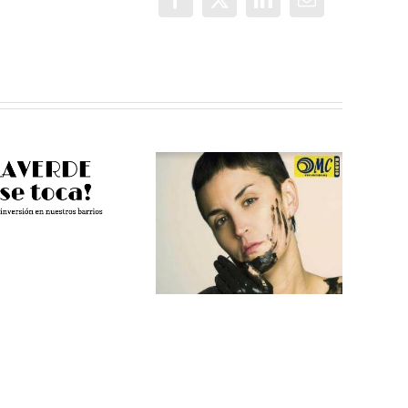
Facebook
X
LinkedIn
Correo
electrónico
Más Voces
Pamela
Villaverde, un
Palenciano en
espacio para
os estudios de
jóvenes
OMC Radio
reporteros
violenciamachista