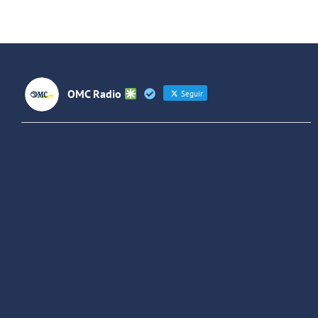
OMC Radio
Seguir
OMC Radio
@omc_radio
·
26 Feb
He publicado un episodio en
@ivoox
:
"Cuña de radio del IES Villaverde
#podcast
1
2
Twitter
Cargar más