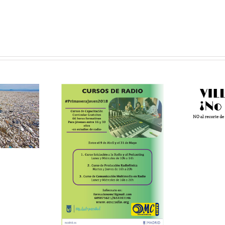
VILLAVERDE
NO SE TOCA:
movimiento
vecinal contra
l
ursos
los recortes
uitos de
#
io de la
mpaña
imavera
en 2018”