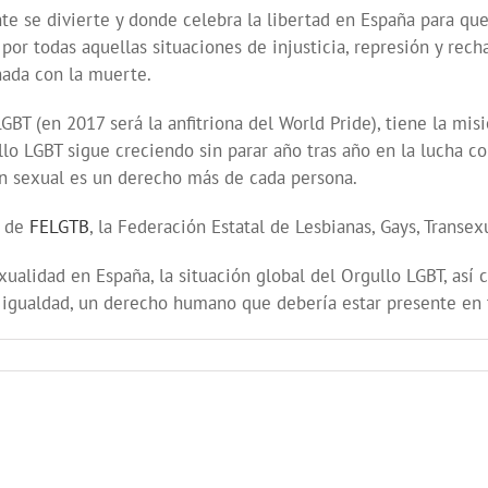
nte se divierte y donde celebra la libertad en España para q
por todas aquellas situaciones de injusticia, represión y rec
nada con la muerte.
GBT (en 2017 será la anfitriona del World Pride), tiene la m
lo LGBT sigue creciendo sin parar año tras año en la lucha co
ión sexual es un derecho más de cada persona.
a de
FELGTB
, la Federación Estatal de Lesbianas, Gays, Transex
xualidad en España, la situación global del Orgullo LGBT, así
e igualdad, un derecho humano que debería estar presente en 