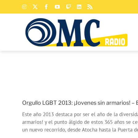
Saltar
Instagram
X
Facebook
YouTube
Twitch
LinkedIn
Rss
al
contenido
Orgullo LGBT 2013: ¡Jovenes sin armarios! –
Este año 2013 destaca por ser el año de la diversid
armarios! y el punto álgido de estos 365 años se c
un nuevo recorrido, desde Atocha hasta la Puerta de