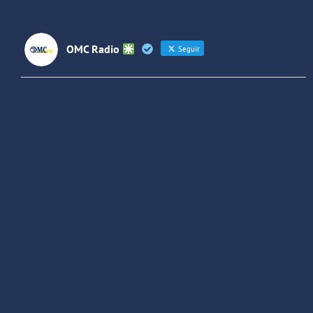
OMC Radio
Seguir
OMC Radio
@omc_radio
·
26 Feb
He publicado un episodio en
@ivoox
:
"Cuña de radio del IES Villaverde
#podcast
1
2
Twitter
Cargar más