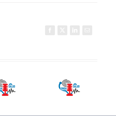
Facebook
X
LinkedIn
Correo
electrónico
Onda Salud:
ONDA SALUD-
No es difícil
Mitos sobre el
comunicarse
Calcio
con un
adolescente