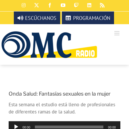
Saltar
Instagram
X
Facebook
YouTube
Twitch
LinkedIn
Rss
al
contenido
ESCÚCHANOS
PROGRAMACIÓN
Onda Salud: Fantasías sexuales en la mujer
Esta semana el estudio está lleno de profesionales
de diferentes ramas de la salud.
Reproductor
00:00
00:00