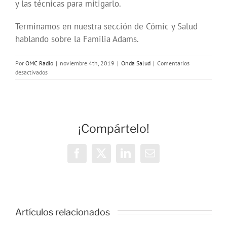
y las técnicas para mitigarlo.
Terminamos en nuestra sección de Cómic y Salud
hablando sobre la Familia Adams.
Por
OMC Radio
|
noviembre 4th, 2019
|
Onda Salud
|
Comentarios
en
desactivados
Onda
Salud:
Fantasías
sexuales
en
¡Compártelo!
la
mujer
Facebook
X
LinkedIn
Correo
electrónico
Artículos relacionados