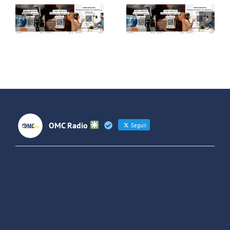
Campaña
Campaña
de cursos
de cursos
de Radio
de Radio
en2026
#VeranoJoven2026
#Primavera
OMC Radio
Seguir
OMC Radio
@omc_radio
·
26 Feb
He publicado un episodio en
@ivoox
:
"Cuña de radio del IES Villaverde
#podcast
1
2
Twitter