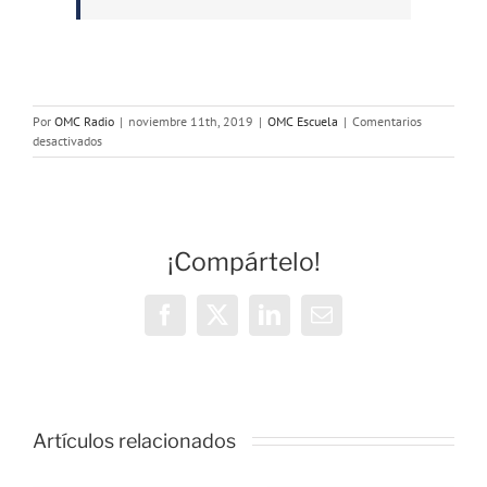
Por
OMC Radio
|
noviembre 11th, 2019
|
OMC Escuela
|
Comentarios
en
desactivados
@omcescuela:
Especial
#Elecciones10N
2019
¡Compártelo!
Facebook
X
LinkedIn
Correo
electrónico
Artículos relacionados