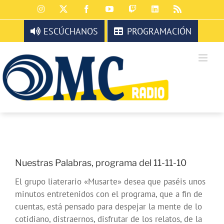
Saltar
Instagram
X
Facebook
YouTube
Twitch
LinkedIn
Rss
al
contenido
ESCÚCHANOS
PROGRAMACIÓN
Nuestras Palabras, programa del 11-11-10
El grupo liaterario «Musarte» desea que paséis unos
minutos entretenidos con el programa, que a fin de
cuentas, está pensado para despejar la mente de lo
cotidiano, distraernos, disfrutar de los relatos, de la