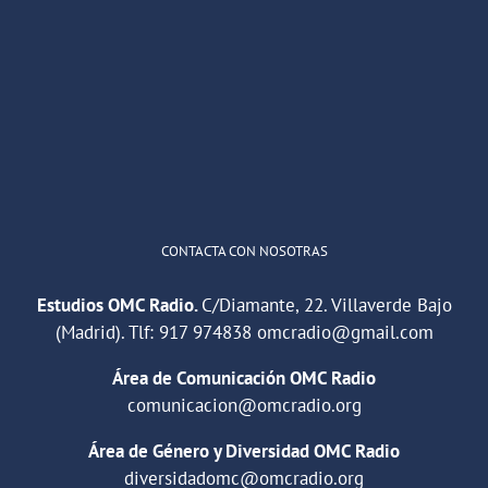
OMC Radio
@omc_radio
·
26 Feb
He publicado un episodio en
@ivoox
:
"Cuña de radio del IES Villaverde
#podcast
1
2
Twitter
Cargar más
CONTACTA CON NOSOTRAS
Estudios OMC Radio.
C/Diamante, 22. Villaverde Bajo
(Madrid). Tlf:
917 974838
omcradio@gmail.com
Área de Comunicación OMC Radio
comunicacion@omcradio.org
Área de Género y Diversidad OMC Radio
diversidadomc@omcradio.org