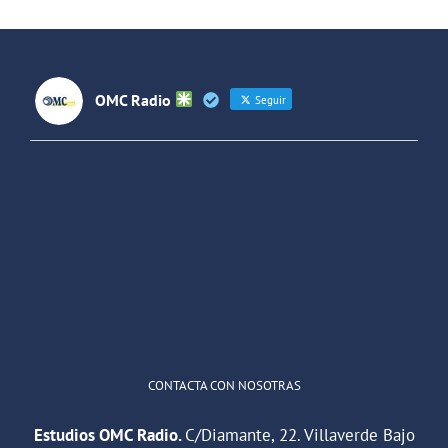
España y
Latinoaméri
OMC Radio
Seguir
OMC Radio
@omc_radio
·
26 Feb
He publicado un episodio en
@ivoox
:
"Cuña de radio del IES Villaverde
#podcast
1
2
Twitter
Cargar más
CONTACTA CON NOSOTRAS
Estudios OMC Radio.
C/Diamante, 22. Villaverde Bajo