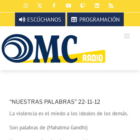
Saltar
Instagram
X
Facebook
YouTube
Twitch
LinkedIn
Rss
al
contenido
ESCÚCHANOS
PROGRAMACIÓN
“NUESTRAS PALABRAS” 22-11-12
La violencia es el miedo a los ideales de los demás.
Son palabras de (Mahatma Gandhi)