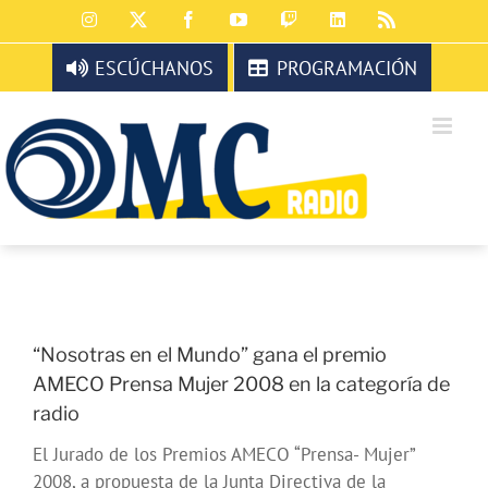
Saltar
Instagram
X
Facebook
YouTube
Twitch
LinkedIn
Rss
al
contenido
ESCÚCHANOS
PROGRAMACIÓN
“Nosotras en el Mundo” gana el premio
AMECO Prensa Mujer 2008 en la categoría de
radio
El Jurado de los Premios AMECO “Prensa- Mujer”
2008, a propuesta de la Junta Directiva de la