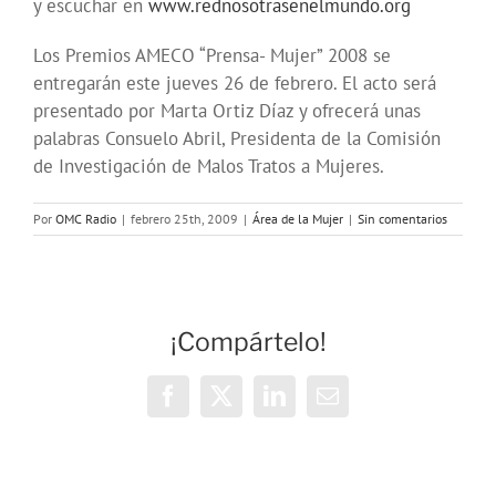
y escuchar en
www.rednosotrasenelmundo.org
Los Premios AMECO “Prensa- Mujer” 2008 se
entregarán este jueves 26 de febrero. El acto será
presentado por Marta Ortiz Díaz y ofrecerá unas
palabras Consuelo Abril, Presidenta de la Comisión
de Investigación de Malos Tratos a Mujeres.
Por
OMC Radio
|
febrero 25th, 2009
|
Área de la Mujer
|
Sin comentarios
¡Compártelo!
Facebook
X
LinkedIn
Correo
electrónico
Taller