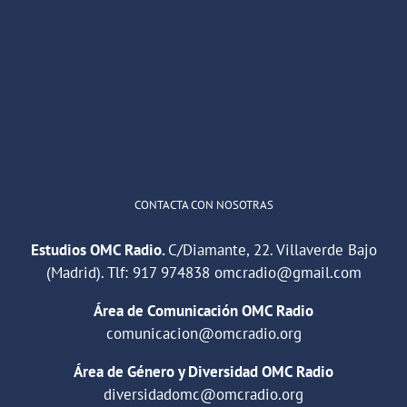
OMC Radio
@omc_radio
·
26 Feb
He publicado un episodio en
@ivoox
:
"Cuña de radio del IES Villaverde
#podcast
1
2
Twitter
Cargar más
CONTACTA CON NOSOTRAS
Estudios OMC Radio.
C/Diamante, 22. Villaverde Bajo
(Madrid). Tlf:
917 974838
omcradio@gmail.com
Área de Comunicación OMC Radio
comunicacion@omcradio.org
Área de Género y Diversidad OMC Radio
diversidadomc@omcradio.org