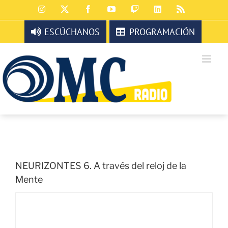
Saltar
Instagram
X
Facebook
YouTube
Twitch
LinkedIn
Rss
al
contenido
ESCÚCHANOS
PROGRAMACIÓN
NEURIZONTES 6. A través del reloj de la
Mente