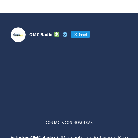
España y
Latinoaméri
OMC Radio
Seguir
OMC Radio
@omc_radio
·
26 Feb
He publicado un episodio en
@ivoox
:
"Cuña de radio del IES Villaverde
#podcast
1
2
Twitter
Cargar más
CONTACTA CON NOSOTRAS
Estudios OMC Radio.
C/Diamante, 22. Villaverde Bajo