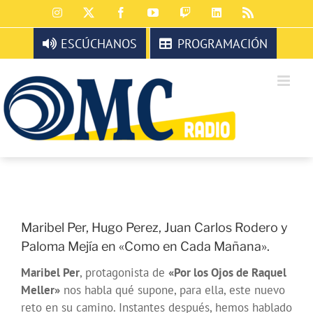
Saltar
Instagram
X
Facebook
YouTube
Twitch
LinkedIn
Rss
al
contenido
ESCÚCHANOS
PROGRAMACIÓN
Maribel Per, Hugo Perez, Juan Carlos Rodero y
Paloma Mejía en «Como en Cada Mañana».
Maribel Per
, protagonista de
«Por los Ojos de Raquel
Meller»
nos habla qué supone, para ella, este nuevo
reto en su camino. Instantes después, hemos hablado