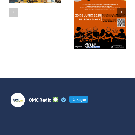
Con Mayor
con locura”
Voz:
– Un
Recibimos a
homenaje a
los actores
las
de «Usera»
Lideresas
de
Villaverde
OMC Radio
Seguir
OMC Radio
@omc_radio
·
26 Feb
He publicado un episodio en
@ivoox
: