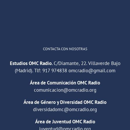
"Cuña de radio del IES Villaverde
#podcast
1
2
Twitter
Cargar más
CONTACTA CON NOSOTRAS
Estudios OMC Radio.
C/Diamante, 22. Villaverde Bajo
(Madrid). Tlf:
917 974838
omcradio@gmail.com
Área de Comunicación OMC Radio
comunicacion@omcradio.org
Área de Género y Diversidad OMC Radio
diversidadomc@omcradio.org
Área de Juventud OMC Radio
juventud@omcradio.org