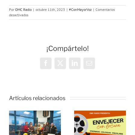
Por
OMC Radio
|
octubre 11th, 2023
|
#ConMayorVoz
|
Comentarios
en
desactivados
Con
Mayor
Voz:
Entrevista
a
¡Compártelo!
Luis
del
Olmo
Facebook
X
LinkedIn
Correo
electrónico
Artículos relacionados
o
Estreno del
documental
s
“Envejecer