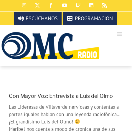
Saltar
Instagram
X
Facebook
YouTube
Twitch
LinkedIn
Rss
al
contenido
ESCÚCHANOS
PROGRAMACIÓN
Con Mayor Voz: Entrevista a Luis del Olmo
Las Lideresas de Viilaverde nerviosas y contentas a
partes iguales hablan con una leyenda radiofónica…
¡El grandísimo Luis del Olmo!
Maribel nos cuenta a modo de crónica una de sus