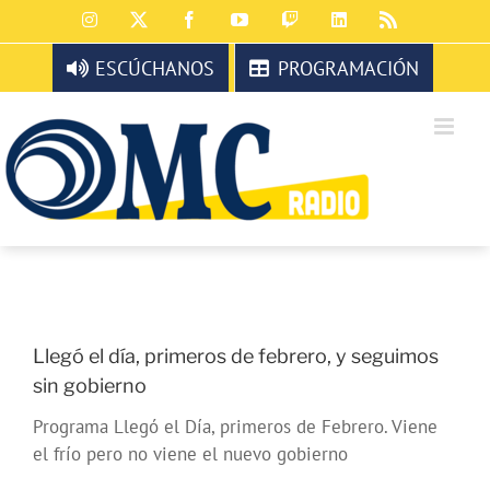
Saltar
Instagram
X
Facebook
YouTube
Twitch
LinkedIn
Rss
al
contenido
ESCÚCHANOS
PROGRAMACIÓN
Llegó el día, primeros de febrero, y seguimos
sin gobierno
Programa Llegó el Día, primeros de Febrero. Viene
el frío pero no viene el nuevo gobierno