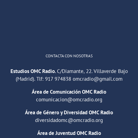
"Cuña de radio del IES Villaverde
#podcast
1
2
Twitter
Cargar más
CONTACTA CON NOSOTRAS
Estudios OMC Radio.
C/Diamante, 22. Villaverde Bajo
(Madrid). Tlf:
917 974838
omcradio@gmail.com
Área de Comunicación OMC Radio
comunicacion@omcradio.org
Área de Género y Diversidad OMC Radio
diversidadomc@omcradio.org
Área de Juventud OMC Radio