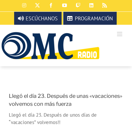
Saltar
Instagram
X
Facebook
YouTube
Twitch
LinkedIn
Rss
al
contenido
ESCÚCHANOS
PROGRAMACIÓN
Llegó el día 23. Después de unas «vacaciones»
volvemos con más fuerza
Llegó el día 23. Después de unos días de
“vacaciones” volvemos!!