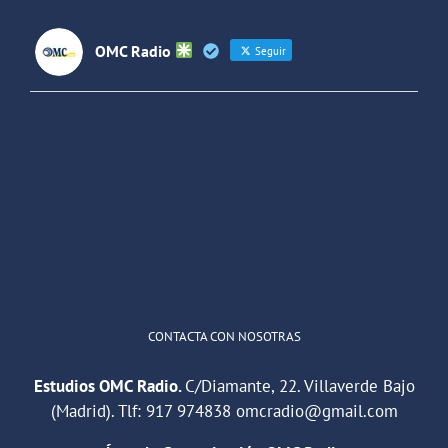
OMC Radio
Seguir
OMC Radio
@omc_radio
·
26 Feb
He publicado un episodio en
@ivoox
:
"Cuña de radio del IES Villaverde
#podcast
1
2
Twitter
Cargar más
CONTACTA CON NOSOTRAS
Estudios OMC Radio.
C/Diamante, 22. Villaverde Bajo
(Madrid). Tlf:
917 974838
omcradio@gmail.com