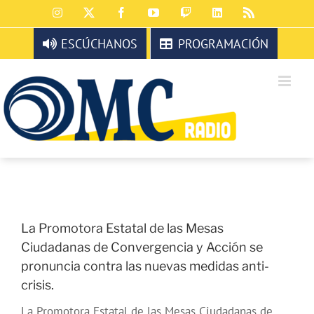
Saltar
Instagram
X
Facebook
YouTube
Twitch
LinkedIn
Rss
al
contenido
ESCÚCHANOS
PROGRAMACIÓN
La Promotora Estatal de las Mesas
Ciudadanas de Convergencia y Acción se
pronuncia contra las nuevas medidas anti-
crisis.
La Promotora Estatal de las Mesas Ciudadanas de