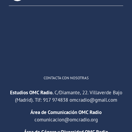
OMC Radio
@omc_radio
·
26 Feb
He publicado un episodio en
@ivoox
:
"Cuña de radio del IES Villaverde
#podcast
1
2
Twitter
Cargar más
CONTACTA CON NOSOTRAS
Estudios OMC Radio.
C/Diamante, 22. Villaverde Bajo
(Madrid). Tlf:
917 974838
omcradio@gmail.com
Área de Comunicación OMC Radio
comunicacion@omcradio.org
Área de Género y Diversidad OMC Radio