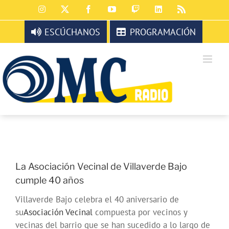
Saltar
Instagram
X
Facebook
YouTube
Twitch
LinkedIn
Rss
al
contenido
ESCÚCHANOS
PROGRAMACIÓN
La Asociación Vecinal de Villaverde Bajo
cumple 40 años
Villaverde Bajo celebra el 40 aniversario de
su
Asociación Vecinal
compuesta por vecinos y
vecinas del barrio que se han sucedido a lo largo de