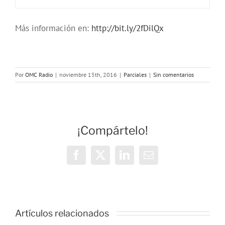
Más información en:
http://bit.ly/2fDilQx
Por
OMC Radio
|
noviembre 15th, 2016
|
Parciales
|
Sin comentarios
¡Compártelo!
Facebook
X
LinkedIn
Correo
electrónico
Artículos relacionados