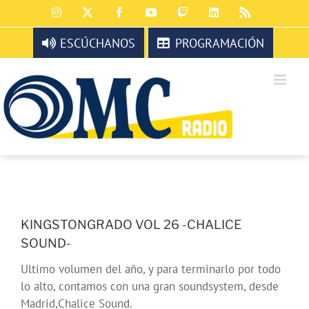
Saltar
Instagram
X
Facebook
YouTube
Twitch
LinkedIn
Rss
al
contenido
ESCÚCHANOS
PROGRAMACIÓN
KINGSTONGRADO VOL 26 -CHALICE
SOUND-
Ultimo volumen del año, y para terminarlo por todo
lo alto, contamos con una gran soundsystem, desde
Madrid,Chalice Sound.