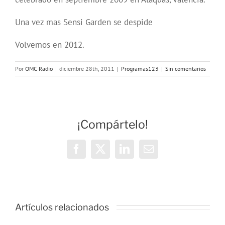
Una vez mas Sensi Garden se despide
Volvemos en 2012.
Por
OMC Radio
|
diciembre 28th, 2011
|
Programas123
|
Sin comentarios
¡Compártelo!
Facebook
X
LinkedIn
Correo
electrónico
OMC Radio
lanza
Artículos relacionados
l
Cosmopolita