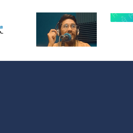
 Radio
lanza
¿Quieres
opolitas:
participar en
 nuevo
OMC Radio?
acio que
 cultura y
 sociales
 España y
noamérica