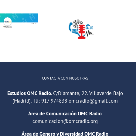
Jóvenes del
ONDA SALUD:
QuedaT hacen
Hablamos
radio hablando
sobre hábitos
de deportes,
saludables en
música y
la educación
relaciones
CONTACTA CON NOSOTRAS
Estudios OMC Radio.
C/Diamante, 22. Villaverde Bajo
(Madrid). Tlf:
917 974838
omcradio@gmail.com
Área de Comunicación OMC Radio
comunicacion@omcradio.org
Área de Género y Diversidad OMC Radio