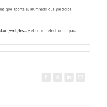
cosas que aporta al alumnado que participa.
d.org/web/ies…
y el correo electrónico para
Facebook
X
LinkedIn
Correo
electrónico