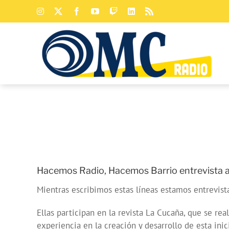
Saltar
Instagram
X
Facebook
YouTube
Twitch
LinkedIn
Rss
al
contenido
Hacemos Radio, Hacemos Barrio entrevista a a
Mientras escribimos estas líneas estamos entrevista
Ellas participan en la revista La Cucaña, que se re
experiencia en la creación y desarrollo de esta ini