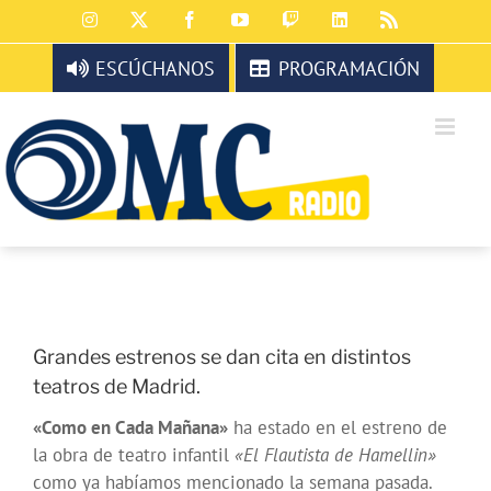
Saltar
Instagram
X
Facebook
YouTube
Twitch
LinkedIn
Rss
al
contenido
ESCÚCHANOS
PROGRAMACIÓN
Grandes estrenos se dan cita en distintos
teatros de Madrid.
«Como en Cada Mañana»
ha estado en el estreno de
la obra de teatro infantil
«El Flautista de Hamellin»
como ya habíamos mencionado la semana pasada.