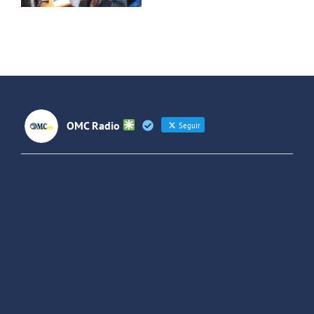
con un
y temas
adolescente
sociales
entre
España y
Latinoaméri
OMC Radio
Seguir
OMC Radio
@omc_radio
·
26 Feb
He publicado un episodio en
@ivoox
:
"Cuña de radio del IES Villaverde
#podcast
1
2
Twitter
Cargar más