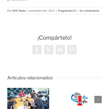
Por
OMC Radio
|
noviembre 6th, 2013
|
Programas123
|
Sin comentarios
¡Compártelo!
Facebook
X
LinkedIn
Correo
electrónico
OMC Radio
lanza
Artículos relacionados
l
Cosmopolita
Onda Salud:
un nuevo
o
No es difícil
espacio que
e
comunicarse
unirá cultura