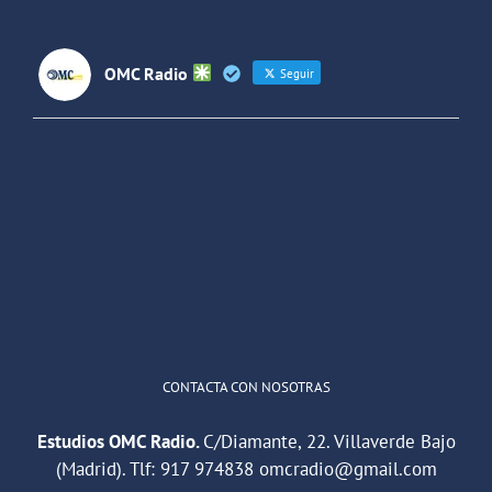
Latinoaméri
OMC Radio
Seguir
OMC Radio
@omc_radio
·
26 Feb
He publicado un episodio en
@ivoox
:
"Cuña de radio del IES Villaverde
#podcast
1
2
Twitter
Cargar más
CONTACTA CON NOSOTRAS
Estudios OMC Radio.
C/Diamante, 22. Villaverde Bajo
(Madrid). Tlf:
917 974838
omcradio@gmail.com