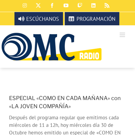
Saltar
Instagram
X
Facebook
YouTube
Twitch
LinkedIn
Rss
al
contenido
ESCÚCHANOS
PROGRAMACIÓN
ESPECIAL «COMO EN CADA MAÑANA» con
«LA JOVEN COMPAÑÍA»
Después del programa regular que emitimos cada
miércoles de 11 a 12h, hoy miércoles día 30 de
Octubre hemos emitido un especial de «COMO EN