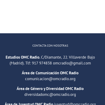
el
«Cuarentena»
debate
mundo!
con jóvenes de
sobre
ECYS
al
huelga
de
basuras
en
CONTACTA CON NOSOTRAS
Madrid
Estudios OMC Radio.
C/Diamante, 22. Villaverde Bajo
(Madrid). Tlf:
917 974838
omcradio@gmail.com
Área de Comunicación OMC Radio
comunicacion@omcradio.org
Área de Género y Diversidad OMC Radio
diversidadomc@omcradio.org
Área de Juventud OMC Radio
juventud@omcradio.org