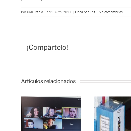
Por
OMC Radio
|
abril 26th, 2013
|
Onda SanCris
|
Sin comentarios
¡Compártelo!
Artículos relacionados
SanCris en
a de
Colores –