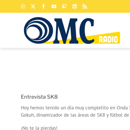
Saltar
Instagram
X
Facebook
YouTube
Twitch
LinkedIn
Rss
al
contenido
Entrevista SK8
Hoy hemos tenido un día muy completito en Onda Sa
Gokuh, dinamizador de las áreas de SK8 y fútbol de 
¡No te la pierdas!