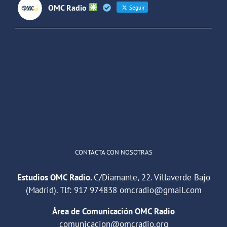
OMC Radio
Seguir
OMC Radio
@omc_radio
·
26 Feb
He publicado un episodio en
@ivoox
:
"Cuña de radio del IES Villaverde
#podcast
1
2
Twitter
Cargar más
CONTACTA CON NOSOTRAS
Estudios OMC Radio.
C/Diamante, 22. Villaverde Bajo
(Madrid). Tlf:
917 974838
omcradio@gmail.com
Área de Comunicación OMC Radio
comunicacion@omcradio.org