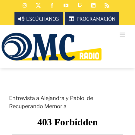
Saltar
Instagram
X
Facebook
YouTube
Twitch
LinkedIn
Rss
al
contenido
ESCÚCHANOS
PROGRAMACIÓN
Entrevista a Alejandra y Pablo, de
Recuperando Memoria