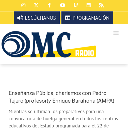
Saltar
Instagram
X
Facebook
YouTube
Twitch
LinkedIn
Rss
al
contenido
ESCÚCHANOS
PROGRAMACIÓN
Enseñanza Pública, charlamos con Pedro
Tejero (profesor)y Enrique Barahona (AMPA)
Mientras se ultiman los preparativos para una
convocatoria de huelga general en todos los centros
educativos del Estado programada para el 22 de