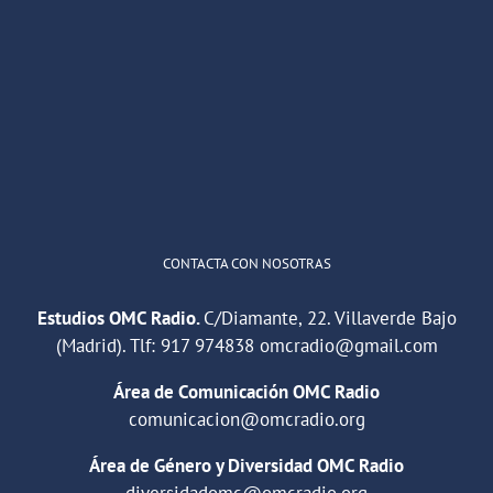
OMC Radio
@omc_radio
·
26 Feb
He publicado un episodio en
@ivoox
:
"Cuña de radio del IES Villaverde
#podcast
1
2
Twitter
Cargar más
CONTACTA CON NOSOTRAS
Estudios OMC Radio.
C/Diamante, 22. Villaverde Bajo
(Madrid). Tlf:
917 974838
omcradio@gmail.com
Área de Comunicación OMC Radio
comunicacion@omcradio.org
Área de Género y Diversidad OMC Radio
diversidadomc@omcradio.org