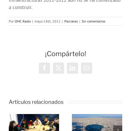
Infraestructuras 2011-2012 aun no se ha comenzado
a construir.
Por
OMC Radio
|
mayo 18th, 2012
|
Parciales
|
Sin comentarios
¡Compártelo!
Facebook
X
LinkedIn
Correo
electrónico
Artículos relacionados
s
,
No te
o