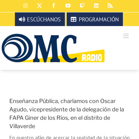
Saltar
Instagram
X
Facebook
YouTube
Twitch
LinkedIn
Rss
al
contenido
ESCÚCHANOS
PROGRAMACIÓN
Enseñanza Pública, charlamos con Oscar
Agudo, vicepresidente de la delegación de la
FAPA Giner de los Ríos, en el distrito de
Villaverde
En nuestro afán de acercar la realidad de la situación