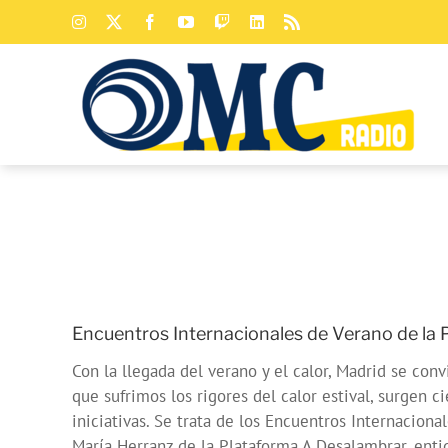
Saltar
Instagram
X
Facebook
YouTube
Twitch
LinkedIn
Rss
al
contenido
Encuentros Internacionales de Verano de la
Con la llegada del verano y el calor, Madrid se con
que sufrimos los rigores del calor estival, surgen 
iniciativas. Se trata de los Encuentros Internacio
María Herranz de la Plataforma A Desalambrar, enti