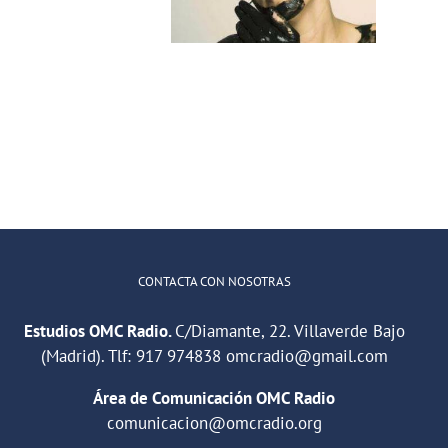
OMC Radio
reporteros
violenciamachista
CONTACTA CON NOSOTRAS
Estudios OMC Radio.
C/Diamante, 22. Villaverde Bajo
(Madrid). Tlf:
917 974838
omcradio@gmail.com
Área de Comunicación OMC Radio
comunicacion@omcradio.org