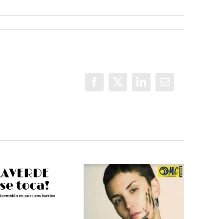
Facebook
X
LinkedIn
Correo
electrónico
Más Voces
Pamela
Villaverde, un
Palenciano en
espacio para
os estudios de
jóvenes