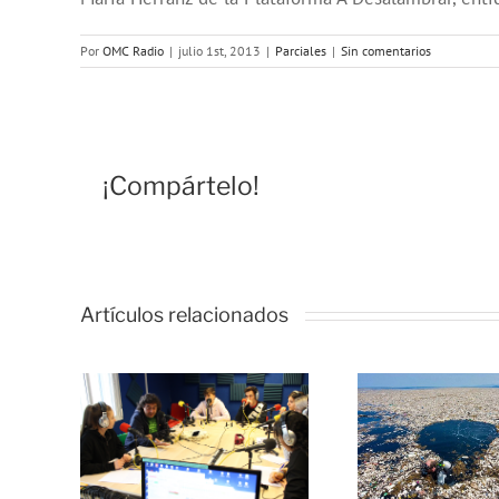
Por
OMC Radio
|
julio 1st, 2013
|
Parciales
|
Sin comentarios
¡Compártelo!
Artículos relacionados
ces
No te
e, un
conviertas en
para
Plástico
C
s