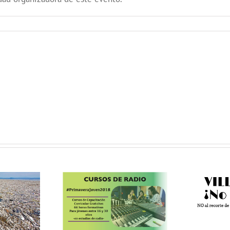
VILLAVERDE
NO SE TOCA:
movimiento
vecinal contra
l
ursos
los recortes