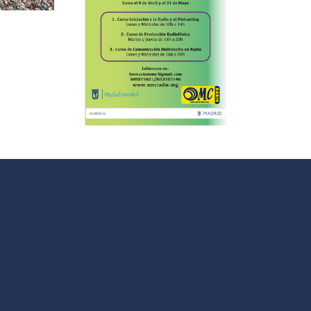
uitos de
#
io de la
mpaña
imavera
en 2018”