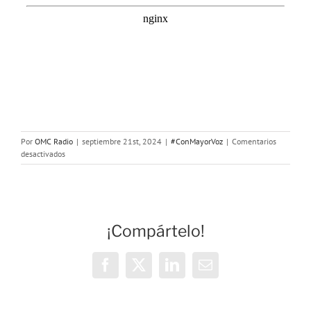
Por
OMC Radio
|
septiembre 21st, 2024
|
#ConMayorVoz
|
Comentarios
en
desactivados
Con
Mayor
Voz:
El
Susurro
¡Compártelo!
de
Thays
Santos
de
Facebook
X
LinkedIn
Correo
Fez
electrónico