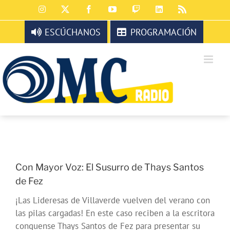
Saltar
Instagram
X
Facebook
YouTube
Twitch
LinkedIn
Rss
al
contenido
ESCÚCHANOS
PROGRAMACIÓN
Con Mayor Voz: El Susurro de Thays Santos
de Fez
¡Las Lideresas de Villaverde vuelven del verano con
las pilas cargadas! En este caso reciben a la escritora
conquense Thays Santos de Fez para presentar su