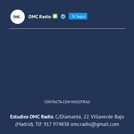
OMC Radio
Seguir
OMC Radio
@omc_radio
·
26 Feb
He publicado un episodio en
@ivoox
:
"Cuña de radio del IES Villaverde
#podcast
1
2
Twitter
Cargar más
CONTACTA CON NOSOTRAS
Estudios OMC Radio.
C/Diamante, 22. Villaverde Bajo
(Madrid). Tlf:
917 974838
omcradio@gmail.com