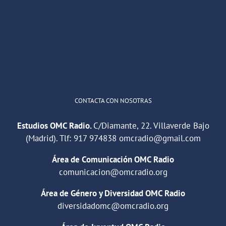
He publicado un episodio en
@ivoox
:
"Cuña de radio del IES Villaverde
#podcast
1
2
Twitter
Cargar más
CONTACTA CON NOSOTRAS
Estudios OMC Radio.
C/Diamante, 22. Villaverde Bajo
(Madrid). Tlf:
917 974838
omcradio@gmail.com
Área de Comunicación OMC Radio
comunicacion@omcradio.org
Área de Género y Diversidad OMC Radio
diversidadomc@omcradio.org