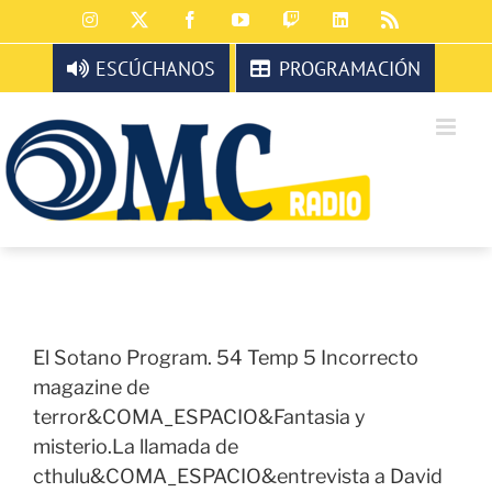
Saltar
Instagram
X
Facebook
YouTube
Twitch
LinkedIn
Rss
al
contenido
ESCÚCHANOS
PROGRAMACIÓN
El Sotano Program. 54 Temp 5 Incorrecto
magazine de
terror&COMA_ESPACIO&Fantasia y
misterio.La llamada de
cthulu&COMA_ESPACIO&entrevista a David