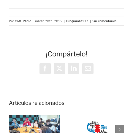
Por
OMC Radio
|
marzo 28th, 2015
|
Programas123
|
Sin comentarios
¡Compártelo!
Facebook
X
LinkedIn
Correo
electrónico
OMC Radio
lanza
Artículos relacionados
l
Cosmopolita
Onda Salud:
un nuevo
o
No es difícil
espacio que