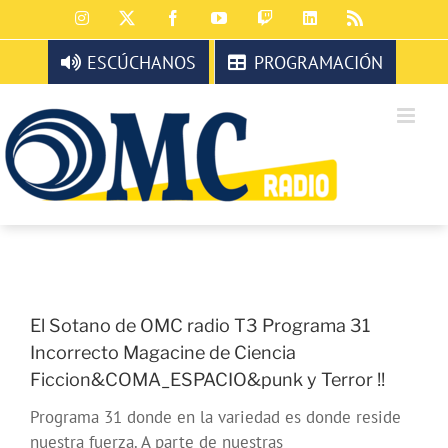
Saltar
Instagram
X
Facebook
YouTube
Twitch
LinkedIn
Rss
al
contenido
ESCÚCHANOS
PROGRAMACIÓN
El Sotano de OMC radio T3 Programa 31
Incorrecto Magacine de Ciencia
Ficcion&COMA_ESPACIO&punk y Terror !!
Programa 31 donde en la variedad es donde reside
nuestra fuerza. A parte de nuestras