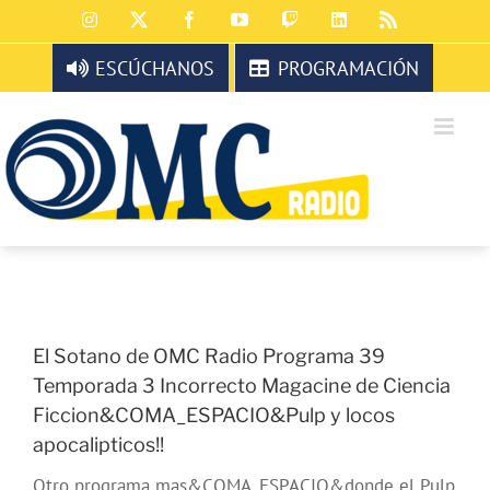
Saltar
Instagram
X
Facebook
YouTube
Twitch
LinkedIn
Rss
al
contenido
ESCÚCHANOS
PROGRAMACIÓN
El Sotano de OMC Radio Programa 39
Temporada 3 Incorrecto Magacine de Ciencia
Ficcion&COMA_ESPACIO&Pulp y locos
apocalipticos!!
Otro programa mas&COMA_ESPACIO&donde el Pulp