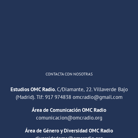
OMC Radio
@omc_radio
·
26 Feb
He publicado un episodio en
@ivoox
:
"Cuña de radio del IES Villaverde
#podcast
1
2
Twitter
Cargar más
CONTACTA CON NOSOTRAS
Estudios OMC Radio.
C/Diamante, 22. Villaverde Bajo
(Madrid). Tlf:
917 974838
omcradio@gmail.com
Área de Comunicación OMC Radio
comunicacion@omcradio.org
Área de Género y Diversidad OMC Radio