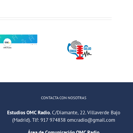
Jóvenes del
ONDA SALUD:
QuedaT hacen
Hablamos
radio hablando
sobre hábitos
de deportes,
saludables en
música y
la educación
relaciones
CONTACTA CON NOSOTRAS
Estudios OMC Radio.
C/Diamante, 22. Villaverde Bajo
(Madrid). Tlf:
917 974838
omcradio@gmail.com
Área de Comunicación OMC Radio