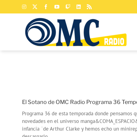
Saltar
Instagram
X
Facebook
YouTube
Twitch
LinkedIn
Rss
al
contenido
El Sotano de OMC Radio Programa 36 Tempor
Programa 36 de esta temporada donde pensamos que
novedades en el universo manga&COMA_ESPACIO&con 
infancia ¨de Arthur Clarke y hemos echo un minirepo
descargarlo.