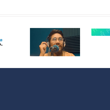
 Radio
lanza
¿Quieres
opolitas:
participar en
 nuevo
OMC Radio?
acio que
 cultura y
 sociales
 España y
noamérica