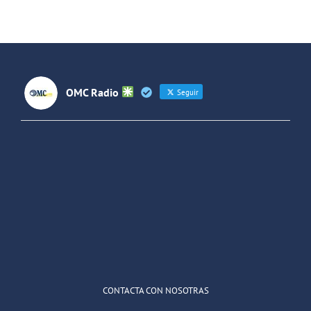
entre
España y
Latinoaméri
OMC Radio
Seguir
OMC Radio
@omc_radio
·
26 Feb
He publicado un episodio en
@ivoox
:
"Cuña de radio del IES Villaverde
#podcast
1
2
Twitter
Cargar más
CONTACTA CON NOSOTRAS