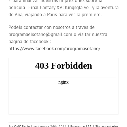
Y para finalizar nuestras impresiones sobre la
pelicula ¨Final Fantasy XV: Kingsglaive¨ y la aventura
de Ana, viajando a Paris para ver la premiere.
Podeis contactar con nosotros a traves de
programaelsotano@gmail.com o visitar nuestra
pagina de facebook :
https://www.facebook.com/programasotano/
Por
OMC Radio
|
septiembre 24th, 2016
|
Programas123
|
Sin comentarios