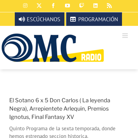
Saltar
Instagram
X
Facebook
YouTube
Twitch
LinkedIn
Rss
al
contenido
ESCÚCHANOS
PROGRAMACIÓN
El Sotano 6 x 5 Don Carlos ( La leyenda
Negra), Arrepientete Arlequin, Premios
Ignotus, Final Fantasy XV
Quinto Programa de la sexta temporada, donde
hemos estrenado seccion historica.