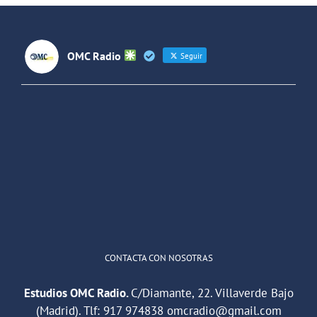
Latinoaméri
OMC Radio
Seguir
OMC Radio
@omc_radio
·
26 Feb
He publicado un episodio en
@ivoox
:
"Cuña de radio del IES Villaverde
#podcast
1
2
Twitter
Cargar más
CONTACTA CON NOSOTRAS
Estudios OMC Radio.
C/Diamante, 22. Villaverde Bajo
(Madrid). Tlf:
917 974838
omcradio@gmail.com