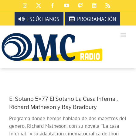
Saltar
Instagram
X
Facebook
YouTube
Twitch
LinkedIn
Rss
al
contenido
ESCÚCHANOS
PROGRAMACIÓN
El Sotano 5×77 El Sotano La Casa Infernal,
Richard Matheson y Ray Bradbury
Programa donde hemos hablado de dos maestros del
genero, Richard Matheson, con su novela ¨La casa
Infernal ¨y su adaptacion cinematografica de Jhon