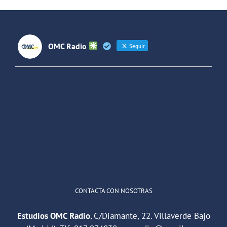
España y
Latinoaméri
OMC Radio
Seguir
OMC Radio
@omc_radio
·
26 Feb
He publicado un episodio en
@ivoox
:
"Cuña de radio del IES Villaverde
#podcast
1
2
Twitter
Cargar más
CONTACTA CON NOSOTRAS
Estudios OMC Radio.
C/Diamante, 22. Villaverde Bajo