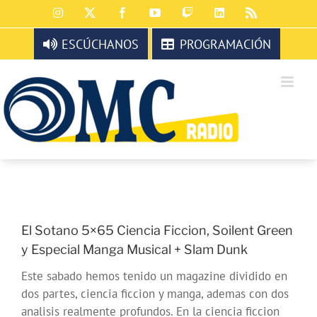
Saltar
Instagram
X
Facebook
YouTube
Twitch
LinkedIn
Rss
al
contenido
ESCÚCHANOS
PROGRAMACIÓN
El Sotano 5×65 Ciencia Ficcion, Soilent Green
y Especial Manga Musical + Slam Dunk
Este sabado hemos tenido un magazine dividido en
dos partes, ciencia ficcion y manga, ademas con dos
analisis realmente profundos. En la ciencia ficcion