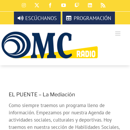
Saltar
Instagram
X
Facebook
YouTube
Twitch
LinkedIn
Rss
al
contenido
ESCÚCHANOS
PROGRAMACIÓN
EL PUENTE – La Mediación
Como siempre traemos un programa lleno de
información. Empezamos por nuestra Agenda de
actividades sociales, culturales y deportivas. Hoy
traemos en nuestra sección de Habilidades Sociales,