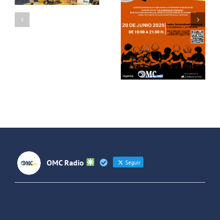
Con Mayor
con locura”
Voz:
– Un
Recibimos a
homenaje a
los actores
las
de «Usera»
Lideresas
de
Villaverde
OMC Radio
Seguir
OMC Radio
@omc_radio
·
26 Feb
He publicado un episodio en
@ivoox
: