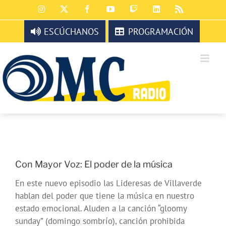
Saltar
Instagram
X
Facebook
YouTube
Twitch
LinkedIn
Rss
al
contenido
ESCÚCHANOS
PROGRAMACIÓN
Con Mayor Voz: El poder de la música
En este nuevo episodio las Lideresas de Villaverde
hablan del poder que tiene la música en nuestro
estado emocional. Aluden a la canción “gloomy
sunday” (domingo sombrío), canción prohibida