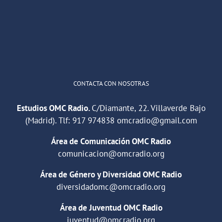
"Cuña de radio del IES Villaverde
#podcast
1
2
Twitter
Cargar más
CONTACTA CON NOSOTRAS
Estudios OMC Radio.
C/Diamante, 22. Villaverde Bajo
(Madrid). Tlf:
917 974838
omcradio@gmail.com
Área de Comunicación OMC Radio
comunicacion@omcradio.org
Área de Género y Diversidad OMC Radio
diversidadomc@omcradio.org
Área de Juventud OMC Radio
juventud@omcradio.org