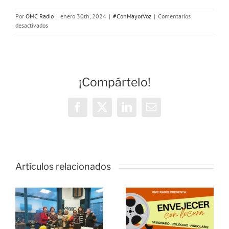
Por
OMC Radio
|
enero 30th, 2024
|
#ConMayorVoz
|
Comentarios
en
desactivados
Con
Mayor
Voz:
El
poder
¡Compártelo!
de
la
música
Facebook
X
LinkedIn
Correo
electrónico
Artículos relacionados
o
Estreno del
documental
s
“Envejecer