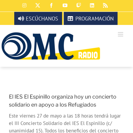
Saltar
Instagram
X
Facebook
YouTube
Twitch
LinkedIn
Rss
al
contenido
ESCÚCHANOS
PROGRAMACIÓN
El IES El Espinillo organiza hoy un concierto
solidario en apoyo a los Refugiados
Este viernes 27 de mayo a las 18 horas tendrá lugar
el III Concierto Solidario del IES El Espinillo (c/
unanimidad 15). Todos los beneficios del concierto