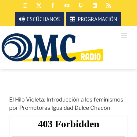
Saltar
Instagram
X
Facebook
YouTube
Twitch
LinkedIn
Rss
al
contenido
ESCÚCHANOS
PROGRAMACIÓN
El Hilo Violeta: Introducción a los feminismos
por Promotoras Igualdad Dulce Chacón