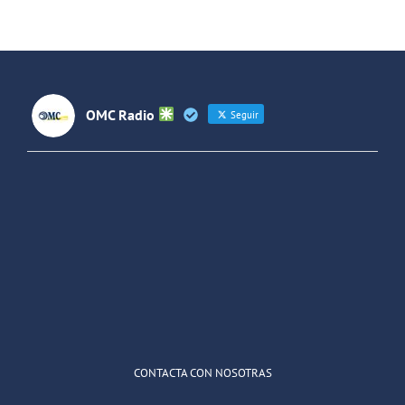
OMC Radio
Seguir
OMC Radio
@omc_radio
·
26 Feb
He publicado un episodio en
@ivoox
:
"Cuña de radio del IES Villaverde
#podcast
1
2
Twitter
Cargar más
CONTACTA CON NOSOTRAS