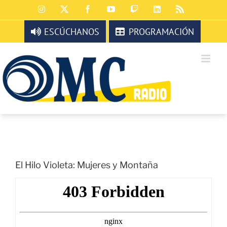
Saltar
Instagram
X
Facebook
YouTube
Twitch
LinkedIn
Rss
al
contenido
ESCÚCHANOS
PROGRAMACIÓN
El Hilo Violeta: Mujeres y Montaña