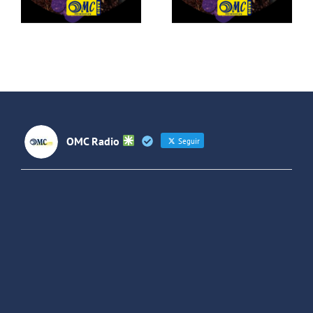
OMC Radio
Seguir
OMC Radio
@omc_radio
·
26 Feb
He publicado un episodio en
@ivoox
:
"Cuña de radio del IES Villaverde
#podcast
1
2
Twitter
Cargar más