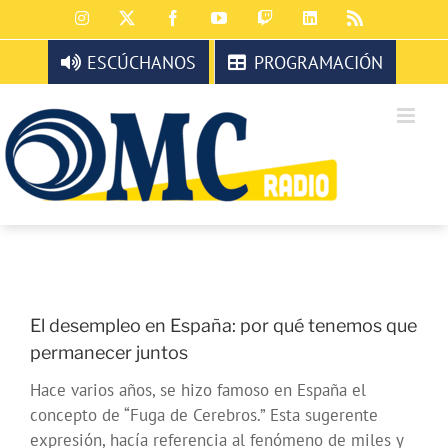
Saltar
Instagram
X
Facebook
YouTube
Twitch
LinkedIn
Rss
al
contenido
ESCÚCHANOS
PROGRAMACIÓN
El desempleo en España: por qué tenemos que
permanecer juntos
Hace varios años, se hizo famoso en España el
concepto de “Fuga de Cerebros.” Esta sugerente
expresión, hacía referencia al fenómeno de miles y