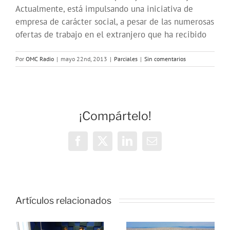
Actualmente, está impulsando una iniciativa de
empresa de carácter social, a pesar de las numerosas
ofertas de trabajo en el extranjero que ha recibido
Por
OMC Radio
|
mayo 22nd, 2013
|
Parciales
|
Sin comentarios
¡Compártelo!
Facebook
X
LinkedIn
Correo
electrónico
Artículos relacionados
s