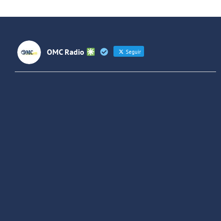
OMC Radio
Seguir
OMC Radio
@omc_radio
·
26 Feb
He publicado un episodio en
@ivoox
:
"Cuña de radio del IES Villaverde
#podcast
1
2
Twitter
Cargar más