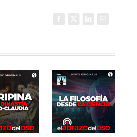
Facebook
X
LinkedIn
Correo
electrónico
El Abrazo del
El Abrazo del
Oso. La
Oso. El imperio
Filosofía
Persa II: El
desde la
imperio Parto
Ciencia