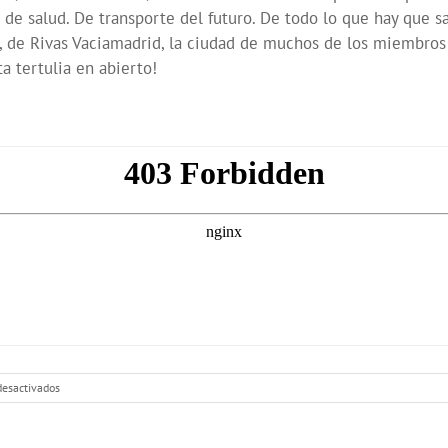
de salud. De transporte del futuro. De todo lo que hay que sa
n, de Rivas Vaciamadrid, la ciudad de muchos de los miembro
ta tertulia en abierto!
en
esactivados
El
Abrazo
del