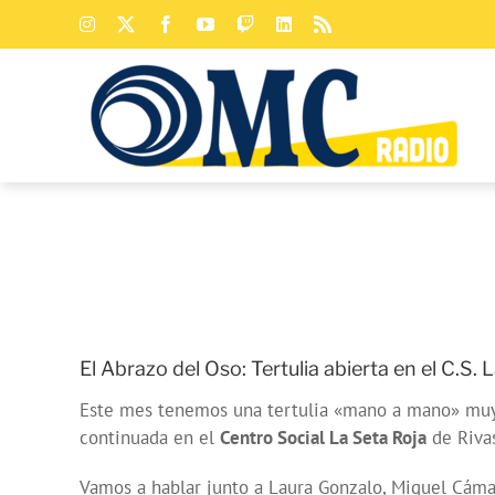
Saltar
Instagram
X
Facebook
YouTube
Twitch
LinkedIn
Rss
al
contenido
El Abrazo del Oso: Tertulia abierta en el C.S. 
Este mes tenemos una tertulia «mano a mano» muy e
continuada en el
Centro Social La Seta Roja
de Riva
Vamos a hablar junto a Laura Gonzalo, Miguel Cámar