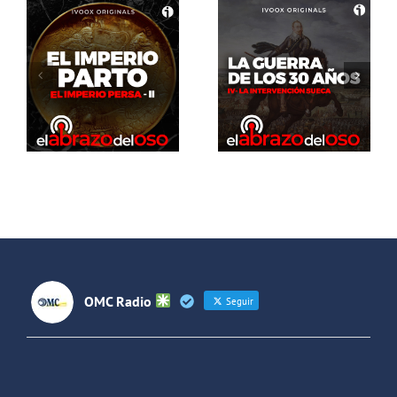
El Abrazo
del Oso. La
El Abrazo
guerra de
del Oso.
los 30 años:
Dinosaurios
La
Live Stream
intervención
sueca
OMC Radio
Seguir
OMC Radio
@omc_radio
·
26 Feb
He publicado un episodio en
@ivoox
: