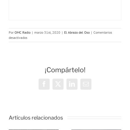
Por
OMC Radio
|
marzo 31st, 2020
|
El Abrazo del Oso
|
Comentarios
en
desactivados
El
Abrazo
del
Oso:
Romanos.
¡Compártelo!
La
armada
Facebook
X
LinkedIn
Correo
electrónico
Artículos relacionados