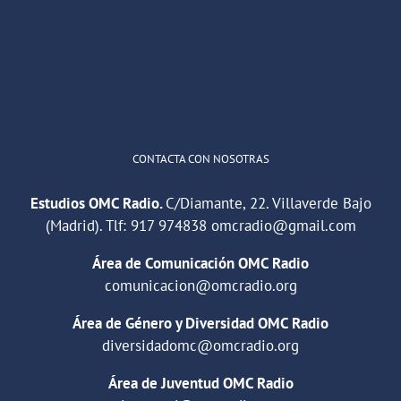
"Cuña de radio del IES Villaverde
#podcast
1
2
Twitter
Cargar más
CONTACTA CON NOSOTRAS
Estudios OMC Radio.
C/Diamante, 22. Villaverde Bajo
(Madrid). Tlf:
917 974838
omcradio@gmail.com
Área de Comunicación OMC Radio
comunicacion@omcradio.org
Área de Género y Diversidad OMC Radio
diversidadomc@omcradio.org
Área de Juventud OMC Radio