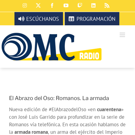
Saltar
Instagram
X
Facebook
YouTube
Twitch
LinkedIn
Rss
al
contenido
ESCÚCHANOS
PROGRAMACIÓN
El Abrazo del Oso: Romanos. La armada
Nueva edición de #ElAbrazodelOso «en
cuarentena
»
con José Luis Garrido para profundizar en la serie de
Romanos vía telefónica. En esta ocasión hablamos de
la
armada romana
, un arma del ejército del Imperio