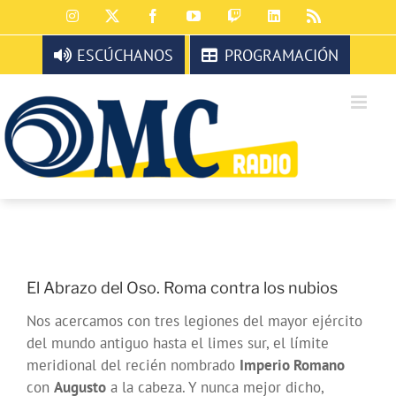
Saltar
Instagram
X
Facebook
YouTube
Twitch
LinkedIn
Rss
al
contenido
ESCÚCHANOS
PROGRAMACIÓN
El Abrazo del Oso. Roma contra los nubios
Nos acercamos con tres legiones del mayor ejército
del mundo antiguo hasta el limes sur, el límite
meridional del recién nombrado
Imperio Romano
con
Augusto
a la cabeza. Y nunca mejor dicho,