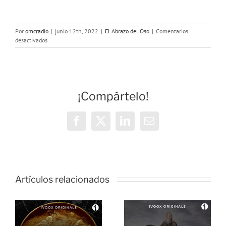
Por
omcradio
|
junio 12th, 2022
|
El Abrazo del Oso
|
Comentarios
en
desactivados
El
Abrazo
del
Oso.
Roma
¡Compártelo!
contra
los
nubios
Facebook
X
LinkedIn
Correo
electrónico
Artículos relacionados
El Abrazo