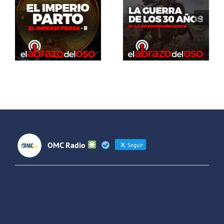
del Oso. La
El Abrazo
guerra de
del Oso.
los 30 años:
Dinosaurios
La
Live Stream
intervención
sueca
OMC Radio
Seguir
OMC Radio
@omc_radio
·
26 Feb
He publicado un episodio en
@ivoox
:
"Cuña de radio del IES Villaverde
#podcast