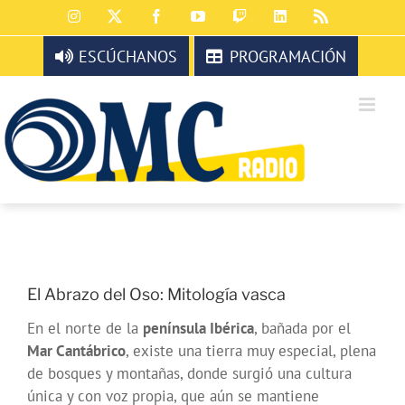
Saltar
Instagram
X
Facebook
YouTube
Twitch
LinkedIn
Rss
al
contenido
ESCÚCHANOS
PROGRAMACIÓN
El Abrazo del Oso: Mitología vasca
En el norte de la
península Ibérica
, bañada por el
Mar Cantábrico
, existe una tierra muy especial, plena
de bosques y montañas, donde surgió una cultura
única y con voz propia, que aún se mantiene