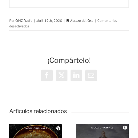
Por
OMC Radio
|
abril 19th, 2020
|
El Abrazo del Oso
|
Comentarios
en
desactivados
El
Abrazo
del
Oso:
Mitología
¡Compártelo!
vasca
Facebook
X
LinkedIn
Correo
electrónico
Artículos relacionados
El Abrazo