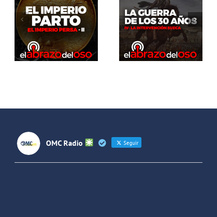
del Oso. La
El Abrazo
guerra de
del Oso.
los 30 años:
Dinosaurios
La
Live Stream
intervención
sueca
OMC Radio
Seguir
OMC Radio
@omc_radio
·
26 Feb
He publicado un episodio en
@ivoox
:
"Cuña de radio del IES Villaverde
#podcast