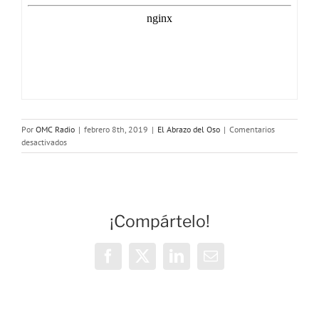
Por
OMC Radio
|
febrero 8th, 2019
|
El Abrazo del Oso
|
Comentarios
en
desactivados
El
Abrazo
del
Oso:
Medicina
¡Compártelo!
en
la
antigüedad
Facebook
X
LinkedIn
Correo
electrónico