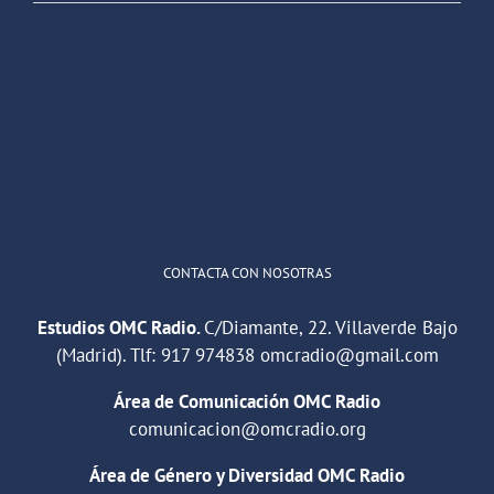
OMC Radio
@omc_radio
·
26 Feb
He publicado un episodio en
@ivoox
:
"Cuña de radio del IES Villaverde
#podcast
1
2
Twitter
Cargar más
CONTACTA CON NOSOTRAS
Estudios OMC Radio.
C/Diamante, 22. Villaverde Bajo
(Madrid). Tlf:
917 974838
omcradio@gmail.com
Área de Comunicación OMC Radio
comunicacion@omcradio.org
Área de Género y Diversidad OMC Radio