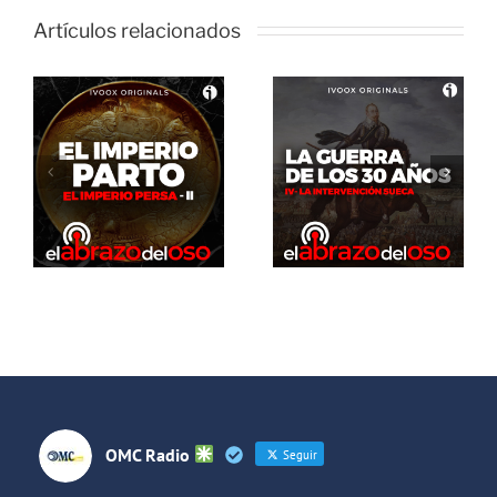
Artículos relacionados
El Abrazo
del Oso. La
El Abrazo
guerra de
del Oso.
los 30 años:
Dinosaurios
La
Live Stream
intervención
sueca
OMC Radio
Seguir