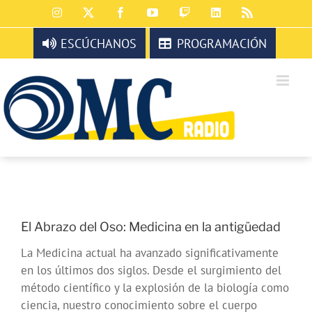
Saltar
Instagram
X
Facebook
YouTube
Twitch
LinkedIn
Rss
al
contenido
ESCÚCHANOS
PROGRAMACIÓN
El Abrazo del Oso: Medicina en la antigüedad
La Medicina actual ha avanzado significativamente
en los últimos dos siglos. Desde el surgimiento del
método científico y la explosión de la biología como
ciencia, nuestro conocimiento sobre el cuerpo