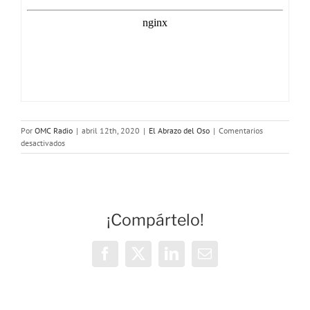
Por
OMC Radio
|
abril 12th, 2020
|
El Abrazo del Oso
|
Comentarios
en
desactivados
El
Abrazo
del
Oso:
Coronavirus.
¡Compártelo!
30
días
después
Facebook
X
LinkedIn
Correo
electrónico