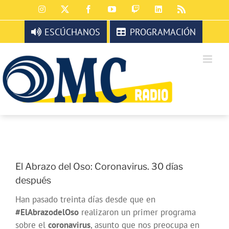
Saltar
Instagram
X
Facebook
YouTube
Twitch
LinkedIn
Rss
al
contenido
ESCÚCHANOS
PROGRAMACIÓN
El Abrazo del Oso: Coronavirus. 30 días
después
Han pasado treinta días desde que en
#ElAbrazodelOso
realizaron un primer programa
sobre el
coronavirus
, asunto que nos preocupa en