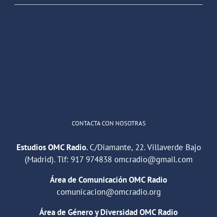
OMC Radio
@omc_radio
·
26 Feb
He publicado un episodio en
@ivoox
:
"Cuña de radio del IES Villaverde
#podcast
1
2
Twitter
Cargar más
CONTACTA CON NOSOTRAS
Estudios OMC Radio.
C/Diamante, 22. Villaverde Bajo
(Madrid). Tlf:
917 974838
omcradio@gmail.com
Área de Comunicación OMC Radio
comunicacion@omcradio.org
Área de Género y Diversidad OMC Radio