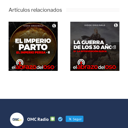
Artículos relacionados
El Abrazo
del Oso. La
El Abrazo
guerra de
del Oso.
los 30 años:
Dinosaurios
La
Live Stream
intervención
sueca
OMC Radio
Seguir