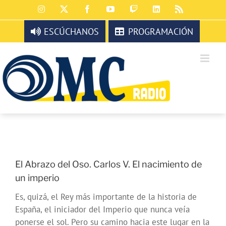
Saltar
Instagram
X
Facebook
YouTube
Twitch
LinkedIn
Rss
al
contenido
ESCÚCHANOS
PROGRAMACIÓN
El Abrazo del Oso. Carlos V. El nacimiento de
un imperio
Es, quizá, el Rey más importante de la historia de
España, el iniciador del Imperio que nunca veía
ponerse el sol. Pero su camino hacia este lugar en la