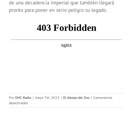
de una decadencia imperial que también llegará
pronto para poner en serio peligro su legado.
Por
OMC Radio
|
mayo 7th, 2023
|
El Abrazo del Oso
|
Comentarios
en
desactivados
El
Abrazo
del
Oso.
Carlos