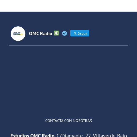
OMC Radio
Seguir
OMC Radio
@omc_radio
·
26 Feb
He publicado un episodio en
@ivoox
:
"Cuña de radio del IES Villaverde
#podcast
1
2
Twitter
Cargar más
CONTACTA CON NOSOTRAS
Estudios OMC Radio.
C/Diamante, 22. Villaverde Bajo