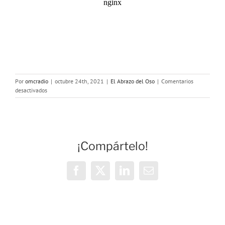
Por
omcradio
|
octubre 24th, 2021
|
El Abrazo del Oso
|
Comentarios
en
desactivados
El
Abrazo
del
Oso:
Cananeos
¡Compártelo!
y
Fenicios
Facebook
X
LinkedIn
Correo
electrónico