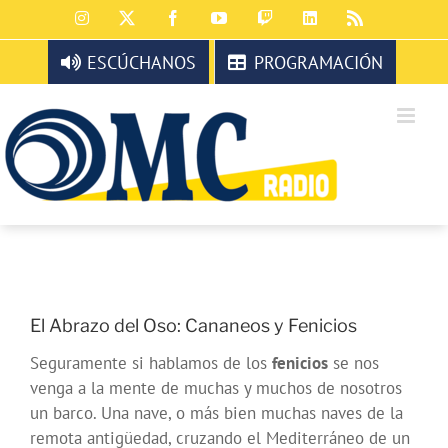
Saltar
Instagram
X
Facebook
YouTube
Twitch
LinkedIn
Rss
al
contenido
ESCÚCHANOS
PROGRAMACIÓN
El Abrazo del Oso: Cananeos y Fenicios
Seguramente si hablamos de los
fenicios
se nos
venga a la mente de muchas y muchos de nosotros
un barco. Una nave, o más bien muchas naves de la
remota antigüedad, cruzando el Mediterráneo de un