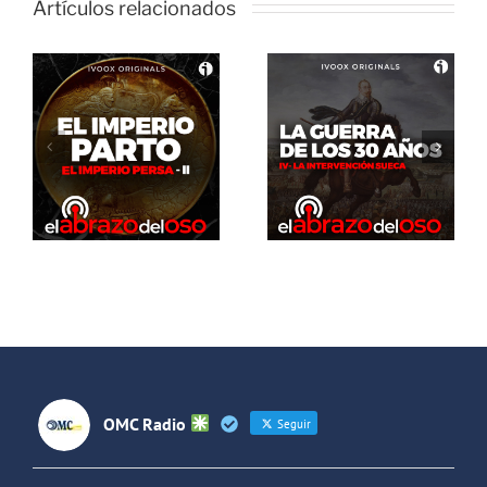
Artículos relacionados
El Abrazo
del Oso. La
El Abrazo
guerra de
del Oso.
los 30 años:
Dinosaurios
La
Live Stream
intervención
sueca
OMC Radio
Seguir