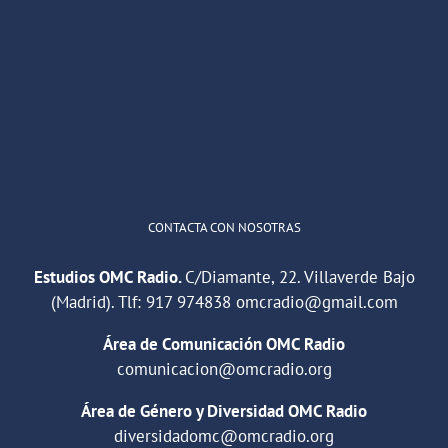
OMC Radio
@omc_radio
·
26 Feb
He publicado un episodio en
@ivoox
:
"Cuña de radio del IES Villaverde
#podcast
1
2
Twitter
Cargar más
CONTACTA CON NOSOTRAS
Estudios OMC Radio.
C/Diamante, 22. Villaverde Bajo
(Madrid). Tlf:
917 974838
omcradio@gmail.com
Área de Comunicación OMC Radio
comunicacion@omcradio.org
Área de Género y Diversidad OMC Radio
diversidadomc@omcradio.org