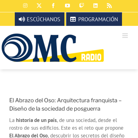
Saltar
Instagram
X
Facebook
YouTube
Twitch
LinkedIn
Rss
al
contenido
ESCÚCHANOS
PROGRAMACIÓN
El Abrazo del Oso: Arquitectura franquista –
Diseño de la sociedad de posguerra
La
historia de un país
, de una sociedad, desde el
rostro de sus edificios. Este es el reto que propone
El Abrazo del Oso
, descubrir los secretos del diseño