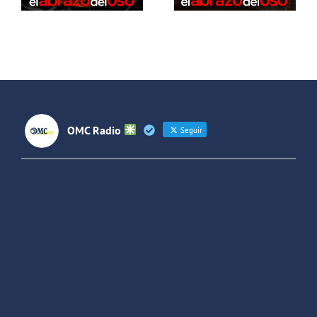
intervención
sueca
OMC Radio
Seguir
OMC Radio
@omc_radio
·
26 Feb
He publicado un episodio en
@ivoox
:
"Cuña de radio del IES Villaverde
#podcast
1
2
Twitter
Cargar más