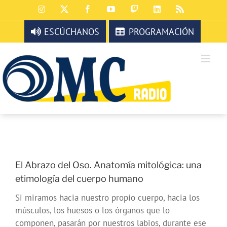
Saltar
Instagram
X
Facebook
YouTube
Twitch
LinkedIn
Rss
al
contenido
ESCÚCHANOS
PROGRAMACIÓN
El Abrazo del Oso. Anatomía mitológica: una
etimología del cuerpo humano
Si miramos hacia nuestro propio cuerpo, hacia los
músculos, los huesos o los órganos que lo
componen, pasarán por nuestros labios, durante ese