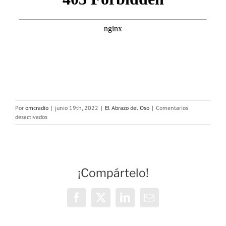
Por
omcradio
|
junio 19th, 2022
|
El Abrazo del Oso
|
Comentarios
en
desactivados
El
Abrazo
del
Oso.
Anatomía
¡Compártelo!
mitológica:
una
etimología
del
Facebook
X
LinkedIn
Correo
cuerpo
electrónico
humano