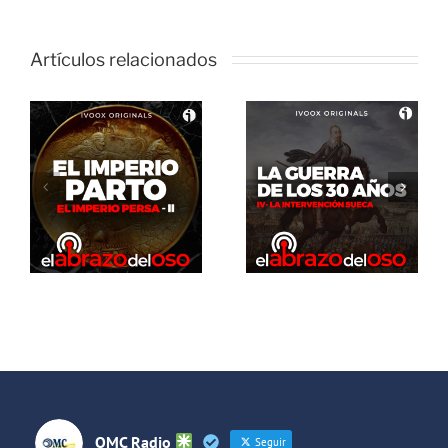
Artículos relacionados
El Abrazo
del Oso. La
El Abrazo
guerra de
del Oso.
los 30 años:
Dinosaurios
La
Live Stream
intervención
sueca
OMC Radio
Seguir