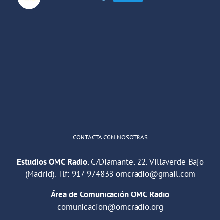
OMC Radio
@omc_radio
·
26 Feb
He publicado un episodio en
@ivoox
:
"Cuña de radio del IES Villaverde
#podcast
1
2
Twitter
Cargar más
CONTACTA CON NOSOTRAS
Estudios OMC Radio.
C/Diamante, 22. Villaverde Bajo
(Madrid). Tlf:
917 974838
omcradio@gmail.com
Área de Comunicación OMC Radio
comunicacion@omcradio.org