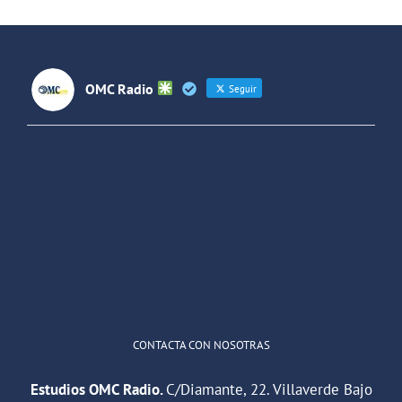
OMC Radio
Seguir
OMC Radio
@omc_radio
·
26 Feb
He publicado un episodio en
@ivoox
:
"Cuña de radio del IES Villaverde
#podcast
1
2
Twitter
Cargar más
CONTACTA CON NOSOTRAS
Estudios OMC Radio.
C/Diamante, 22. Villaverde Bajo