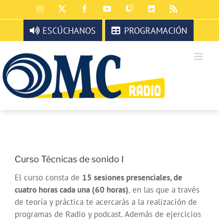
Saltar
Instagram
X
Facebook
YouTube
Twitch
LinkedIn
Rss
al
contenido
ESCÚCHANOS
PROGRAMACIÓN
Curso Técnicas de sonido I
El curso consta de
15 sesiones
presenciales, de
cuatro horas cada una (60 horas)
, en las que a través
de teoría y práctica te acercarás a la realización de
programas de Radio y podcast. Además de ejercicios