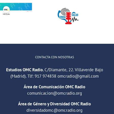
Jóvenes del
ONDA SALUD:
QuedaT hacen
Hablamos
radio hablando
sobre hábitos
de deportes,
saludables en
música y
la educación
relaciones
CONTACTA CON NOSOTRAS
Estudios OMC Radio.
C/Diamante, 22. Villaverde Bajo
(Madrid). Tlf:
917 974838
omcradio@gmail.com
Área de Comunicación OMC Radio
comunicacion@omcradio.org
Área de Género y Diversidad OMC Radio
diversidadomc@omcradio.org