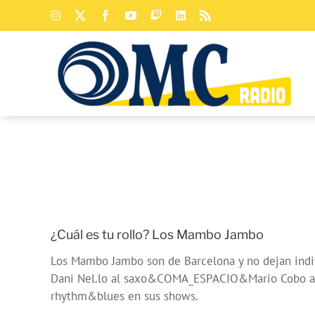
Saltar
Instagram
X
Facebook
YouTube
Twitch
LinkedIn
Rss
al
contenido
¿Cuál es tu rollo? Los Mambo Jambo
Los Mambo Jambo son de Barcelona y no dejan indif
Dani Nel.lo al saxo&COMA_ESPACIO&Mario Cobo a la
rhythm&blues en sus shows.