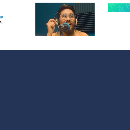
lanza
¿Quieres
opolitas:
participar en
 nuevo
OMC Radio?
acio que
 cultura y
 sociales
 España y
noamérica