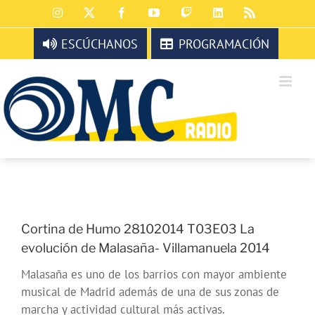
Saltar
Instagram
X
Facebook
YouTube
Twitch
LinkedIn
Rss
al
contenido
ESCÚCHANOS
PROGRAMACIÓN
Cortina de Humo 28102014 T03E03 La
evolución de Malasaña- Villamanuela 2014
Malasaña es uno de los barrios con mayor ambiente
musical de Madrid además de una de sus zonas de
marcha y actividad cultural más activas.