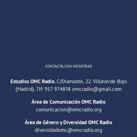
OMC Radio
@omc_radio
·
26 Feb
He publicado un episodio en
@ivoox
:
"Cuña de radio del IES Villaverde
#podcast
1
2
Twitter
Cargar más
CONTACTA CON NOSOTRAS
Estudios OMC Radio.
C/Diamante, 22. Villaverde Bajo
(Madrid). Tlf:
917 974838
omcradio@gmail.com
Área de Comunicación OMC Radio
comunicacion@omcradio.org
Área de Género y Diversidad OMC Radio
diversidadomc@omcradio.org